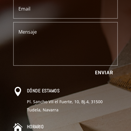
ENVIAR

DÓNDE ESTAMOS
Pl. Sancho VII el Fuerte, 10, Bj.4, 31500
Tudela, Navarra

HORARIO